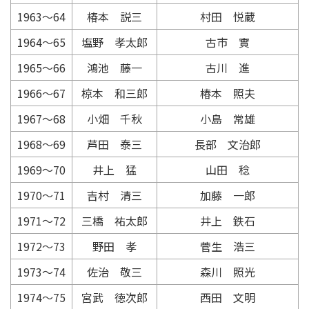
1963〜64
椿本 説三
村田 悦蔵
1964〜65
塩野 孝太郎
古市 實
1965〜66
鴻池 藤一
古川 進
1966〜67
椋本 和三郎
椿本 照夫
1967〜68
小畑 千秋
小島 常雄
1968〜69
芦田 泰三
長部 文治郎
1969〜70
井上 猛
山田 稔
1970〜71
吉村 清三
加藤 一郎
1971〜72
三橋 祐太郎
井上 鉄石
1972〜73
野田 孝
菅生 浩三
1973〜74
佐治 敬三
森川 照光
1974〜75
宮武 徳次郎
西田 文明