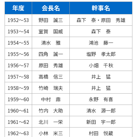
年度
会長名
幹事名
1952〜53
野田 誠三
森下 泰・原田 秀雄
1953〜54
室賀 国威
森下 泰
1954〜55
清水 雅
鴻池 藤一
1955〜56
四角 誠一
塩野 孝太郎
1956〜57
原田 秀雄
小畑 千秋
1957〜58
高橋 信三
井上 猛
1958〜59
竹崎 瑞夫
井上 猛
1959〜60
中村 鼎
永野 有喜
1960〜61
竹内 大助
清水 源一郎
1961〜62
北川 一栄
新田 宇一郎
1962〜63
小林 米三
村田 悦蔵