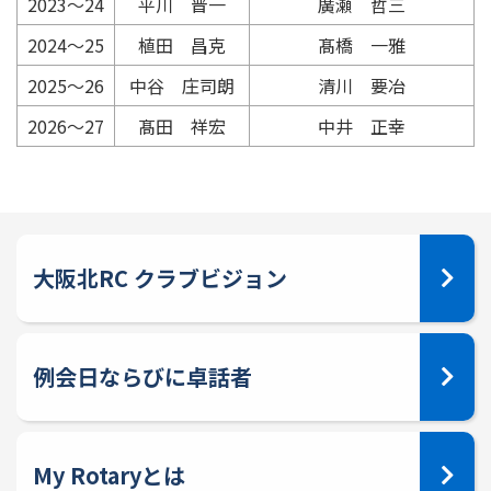
2023〜24
平川 晋一
廣瀬 哲三
2024〜25
植田 昌克
髙橋 一雅
2025〜26
中谷 庄司朗
清川 要冶
2026〜27
髙田 祥宏
中井 正幸
大阪北RC クラブビジョン
例会日ならびに卓話者
My Rotaryとは