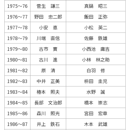
1975〜76
菅生 謙三
真鍋 昭三
1976〜77
野田 忠二郎
飯田 正弥
1977〜78
小安 悳
小松 英二
1978〜79
川端 直信
佐藤 鉄雄
1979〜80
古市 實
小西池 庸吉
1980〜81
古川 進
小林 林之助
1981〜82
原 清
白羽 修
1982〜83
中井 正美
枡田 圭児
1983〜84
椿本 照夫
水野 誠
1984〜85
長部 文治郎
橋本 崇志
1985〜86
森川 照光
宮田 宏章
1986〜87
井上 鉄石
木本 武雄