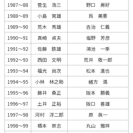
1987〜88
菅生 浩三
野口 房好
1988〜89
小島 常雄
呉 美憲
1989〜90
荒木 秀雄
𠮷治 仁義
1990〜91
真崎 貞夫
塩野 芳彦
1991〜92
佐藤 鉄雄
鴻池 一季
1992〜93
西田 文明
荒井 敬一郎
1993〜94
福光 尚次
松本 進也
1994〜95
小林 林之助
緒方 満
1995〜96
藤井 桑正
阪本 勝義
1996〜97
土井 正裕
阪口 善雄
1997〜98
河村 洋二郎
原 眞一
1998〜99
橋本 崇志
丸山 雅祥