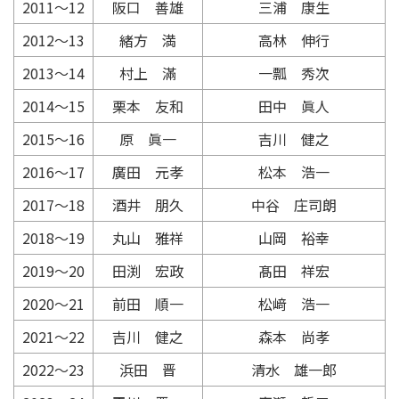
2011〜12
阪口 善雄
三浦 康生
2012〜13
緒方 満
高林 伸行
2013〜14
村上 滿
一瓢 秀次
2014〜15
栗本 友和
田中 眞人
2015〜16
原 眞一
吉川 健之
2016〜17
廣田 元孝
松本 浩一
2017〜18
酒井 朋久
中谷 庄司朗
2018〜19
丸山 雅祥
山岡 裕幸
2019〜20
田渕 宏政
髙田 祥宏
2020〜21
前田 順一
松﨑 浩一
2021〜22
吉川 健之
森本 尚孝
2022〜23
浜田 晋
清水 雄一郎