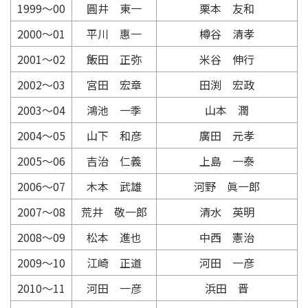
1999〜00
圓井 東一
栗本 友和
2000〜01
平川 惠一
樽谷 清孝
2001〜02
飯田 正弥
米谷 伸行
2002〜03
宮田 宏章
田渕 宏政
2003〜04
鴻池 一季
山本 潤
2004〜05
山下 和彦
廣田 元孝
2005〜06
吉治 仁義
上島 一泰
2006〜07
木本 武雄
河野 眞一郎
2007〜08
荒井 敬一郎
清水 英明
2008〜09
松本 進也
中西 憲治
2009〜10
江崎 正道
河田 一彦
2010〜11
河田 一彦
浜田 晋