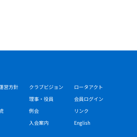
運営方針
クラブビジョン
ロータアクト
理事・役員
会員ログイン
統
例会
リンク
入会案内
English