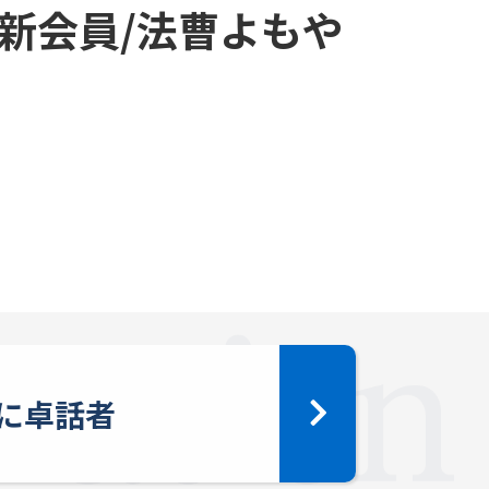
新会員/法曹よもや
に卓話者