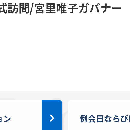
式訪問/宮里唯子ガバナー
ョン
例会日ならび