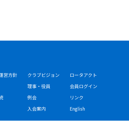
運営方針
クラブビジョン
ロータアクト
理事・役員
会員ログイン
統
例会
リンク
入会案内
English
©2020-26 Rotary Club of Osaka-North All Rights Reserved.