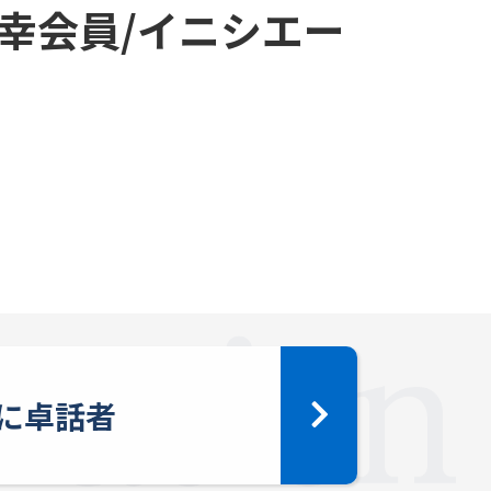
幸会員/イニシエー
に卓話者