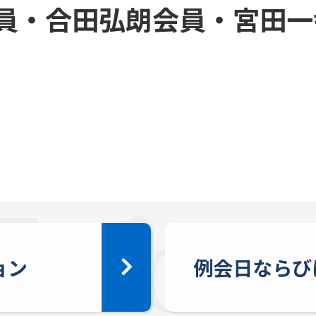
員・合田弘朗会員・宮田一
ョン
例会日ならび