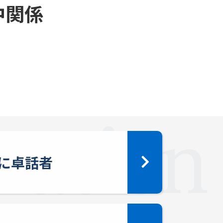
中関係
に卓話者