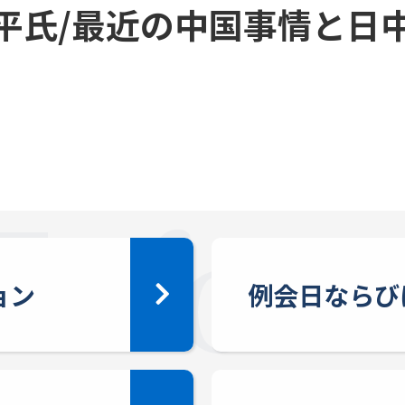
平氏/最近の中国事情と日
ョン
例会日ならび