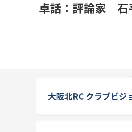
卓話：評論家 石
大阪北RC クラブビジ