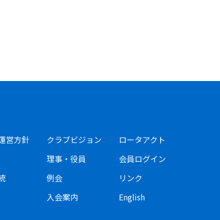
運営方針
クラブビジョン
ロータアクト
理事・役員
会員ログイン
統
例会
リンク
入会案内
English