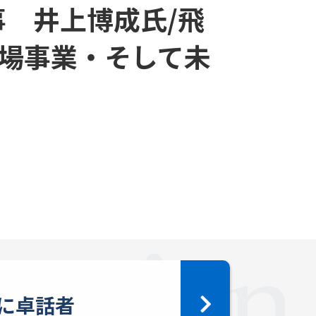
事 井上博成氏/飛
場事業・そして未
に卓話者