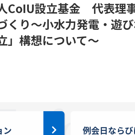
人CoIU設立基金 代表理
づくり～小水力発電・遊び
立」構想について～
ョン
例会日ならび