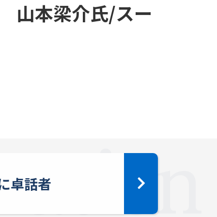
 山本梁介氏/スー
に卓話者