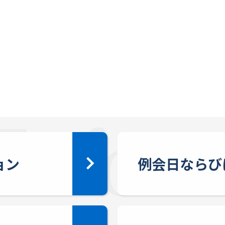
ョン
例会日ならび