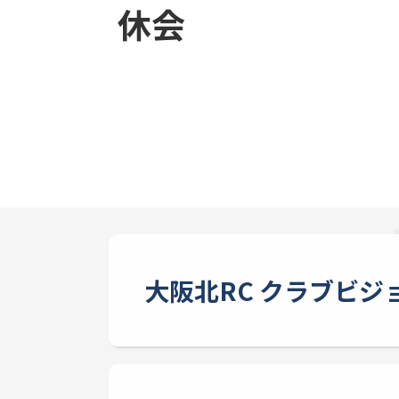
休会
大阪北RC クラブビジ