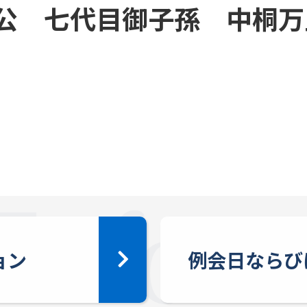
公 七代目御子孫 中桐万
ョン
例会日ならび