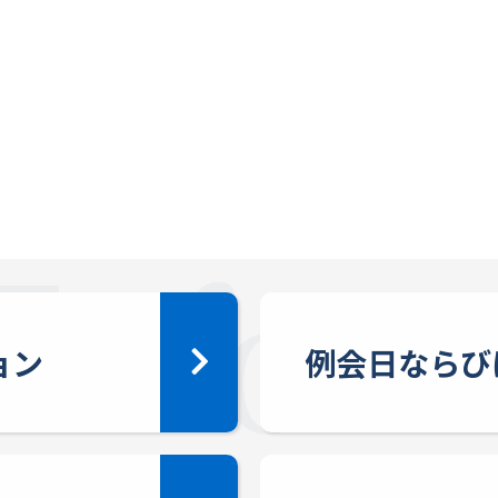
ョン
例会日ならび