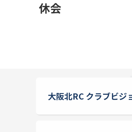
休会
大阪北RC クラブビジ