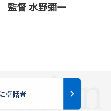
 監督 水野彌一
に卓話者