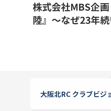
株式会社MBS企
陸』～なぜ23年
大阪北RC クラブビジ