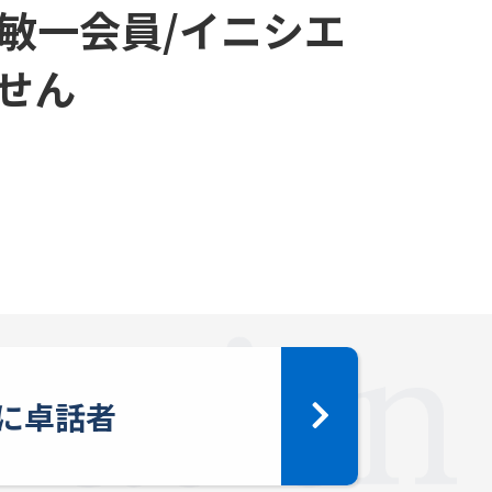
敏一会員/イニシエ
せん
に卓話者