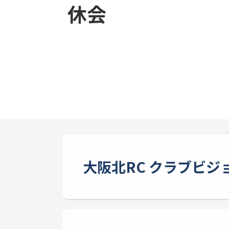
休会
大阪北RC クラブビジ