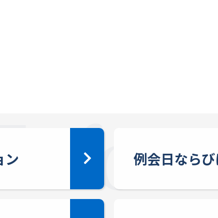
ョン
例会日ならび