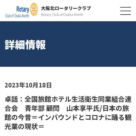
大阪北ロータリークラブ
Rotary Club of Osaka North
詳細情報
2023年10月18日
卓話：全国旅館ホテル生活衛生同業組合連
合会 青年部 顧問 山本享平氏/日本の旅
館の今昔＝インバウンドとコロナに踊る観
光業の現状＝