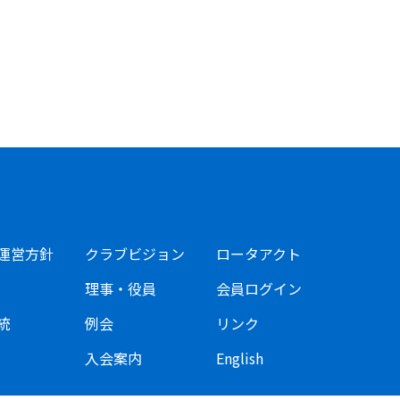
運営方針
クラブビジョン
ロータアクト
理事・役員
会員ログイン
統
例会
リンク
入会案内
English