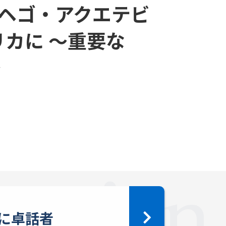
ヘゴ・アクエテビ
カに ～重要な
～
に卓話者