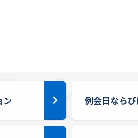
ョン
例会日ならび