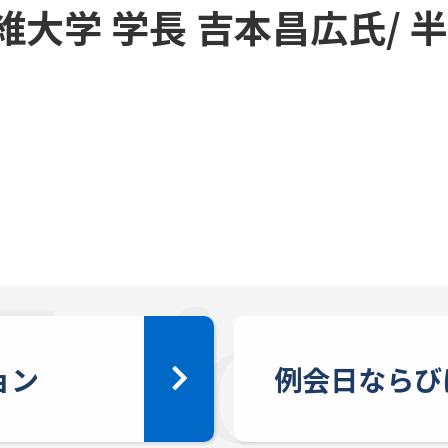
大学 学長 吉本昌広氏/ 
ョン
例会日ならび